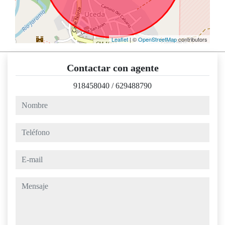
Leaflet
| ©
OpenStreetMap
contributors
Contactar con agente
918458040
/
629488790
nombre
teléfono
e-mail
mensaje