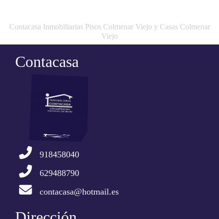
Contacasa Inmobiliarias Pisos Colmenar Viejo y Casas Colmenar
Viejo
Contacasa
918458040
629488790
contacasa@hotmail.es
Dirección