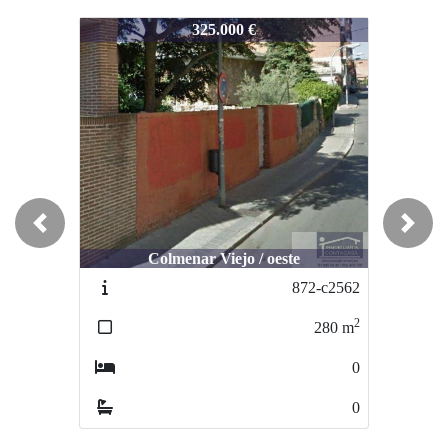
1338-c2824
1338-c2824
13
325.000 €
155.000 €
Previous
Next
Colmenar Viejo / oeste
Colmenar Viejo / Centro
872-c2562
896-FR2566
2
2
280
m
176
m
0
2
0
0