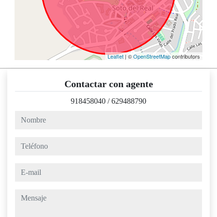
Leaflet
| ©
OpenStreetMap
contributors
Contactar con agente
918458040
/
629488790
nombre
teléfono
e-mail
mensaje