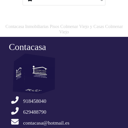
Contacasa Inmobiliarias Pisos Colmenar Viejo y Casas Colmenar
Viejo
Contacasa
918458040
629488790
contacasa@hotmail.es