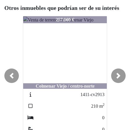
Otros inmuebles que podrían ser de su interés
1466-sr2923
1466-sr2923
257.000 €
265.000 €
Previous
Next
Colmenar Viejo / centro-norte
Talamanca de Jarama / SU
1411-cv2913
1338-c2824
2
2
210
m
15000
m
0
0
0
0