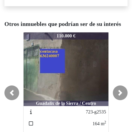
Otros inmuebles que podrían ser de su interés
896-FR2566
896-FR2566
8
110.000 €
165.000 €
Previous
Next
Guadalix de la Sierra / Centro
Colmenar Viejo / recuenco
723-g2535
927-c2587
2
2
164
m
93000
m