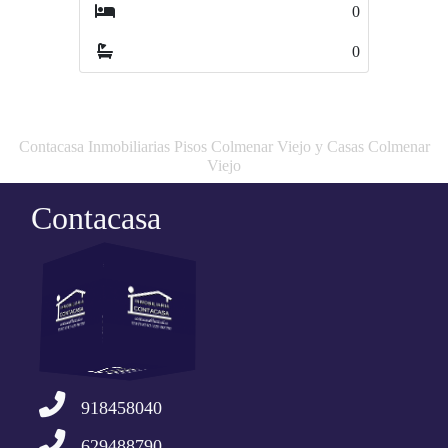
0
0
0
0
Contacasa Inmobiliarias Pisos Colmenar Viejo y Casas Colmenar
Viejo
Contacasa
918458040
629488790