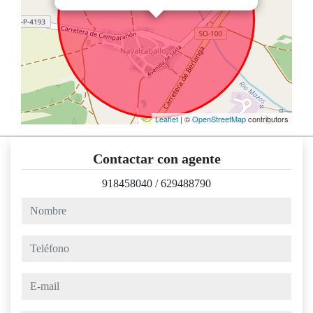
Leaflet
| ©
OpenStreetMap
contributors
Contactar con agente
918458040
/
629488790
nombre
teléfono
e-mail