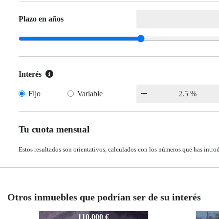
Plazo en años
Interés
Fijo
Variable
Tu cuota mensual
Estos resultados son orientativos, calculados con los números que has intro
Otros inmuebles que podrían ser de su interés
1481-sr2947
1481-sr2
1481-sr
110.000 €