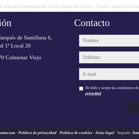
Contacasa Inmobiliarias Pisos Colmenar Viejo y Casas Colmenar Viej
ión
Contacto
arqués de Santillana 6,
nombre
l 1ª Local 20
teléfono
70 Colmenar Viejo
e-mail
He leído y acepto las condiciones d
privacidad
ontacasa
·
Política de privacidad
·
Política de cookies
·
Aviso legal
· Soporte:
Inm