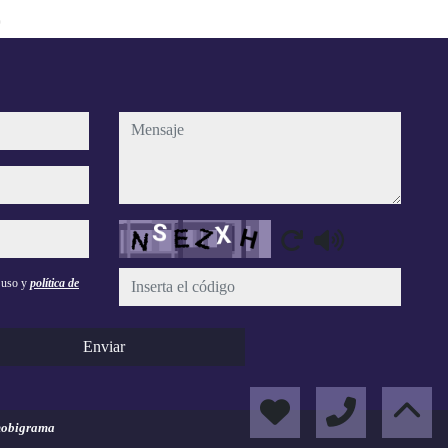
o
mensaje
Captcha
e uso y
política de
Enviar
obigrama