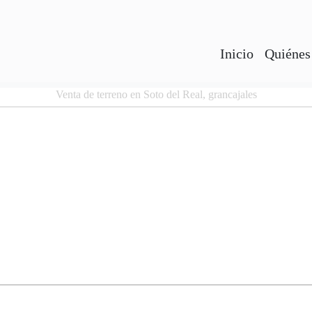
Inicio
Quiénes
Venta de terreno en Soto del Real, grancajales