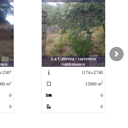
Next
La Cabrera / carretera
La Cabrera / carretera
o
valdemanco
valdemanco
7
87
1174-c2740
1174-c2740
2
2
2
2
m
m
12000
12000
m
m
0
0
0
0
0
0
0
0