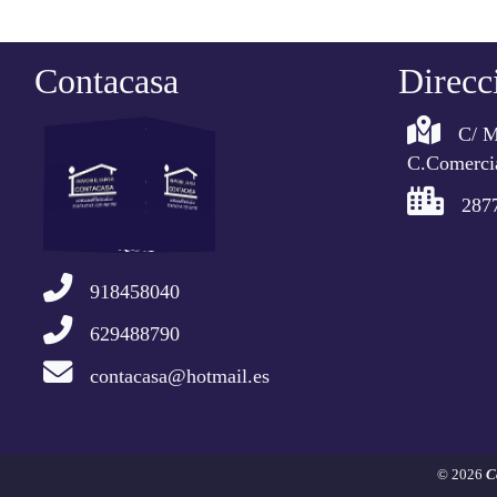
Contacasa
Direcc
C/ M
C.Comercia
287
918458040
629488790
contacasa@hotmail.es
© 2026
C