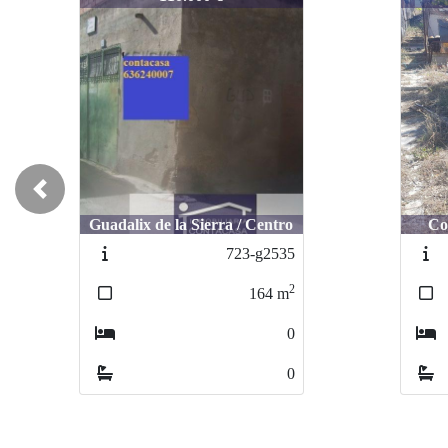
Previous
Guadalix de la Sierra / Centro
Colmena
Colmen
723-g2535
2
164
m
0
0