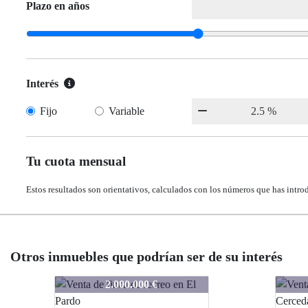
Plazo en años
Interés
Fijo
Variable
Tu cuota mensual
Estos resultados son orientativos, calculados con los números que has intro
Otros inmuebles que podrían ser de su interés
SA2922
SA2922
1.500.000 €
1.500.000 €