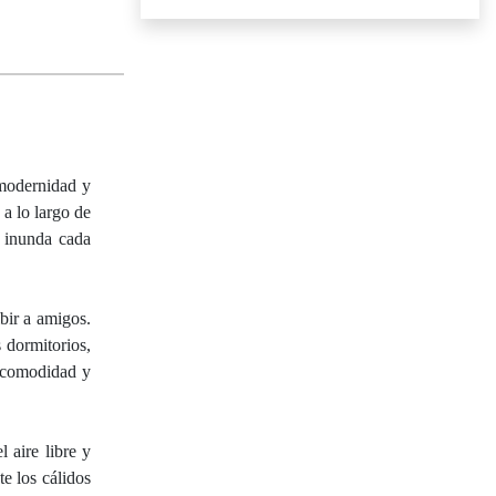
 modernidad y
 a lo largo de
l inunda cada
bir a amigos.
 dormitorios,
n comodidad y
l aire libre y
te los cálidos