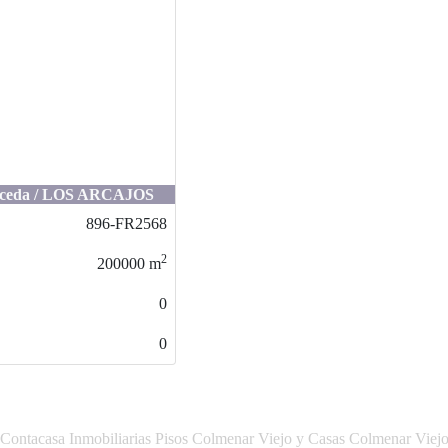
El Pardo / SUR
896-FR2567
2
200000
m
0
0
Contacasa Inmobiliarias Pisos Colmenar Viejo y Casas Colmenar Viej