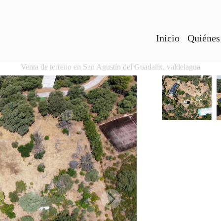
Inicio
Quiénes
Venta de terreno en San Agustín del Guadalix, valdelagua