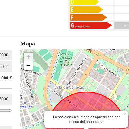
En
Mapa
+
−
.000 €
×
La posición en el mapa es aproximada por
deseo del anunciante