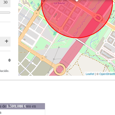
0
ducido.
Leaflet
| ©
OpenStreet
SA2922
2.000.000 €