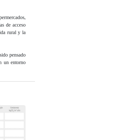
upermercados,
ías de acceso
da rural y la
 sido pensado
en un entorno