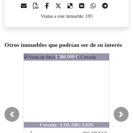
Visitas a este inmueble: 195
Otros inmuebles que podrían ser de su interés
896-FR2567
896-FR2567
1.500.000 €
2.040.000 €
Previous
Next
Cerceda / LOS ARCAJOS
San Agustín del Guadalix / valdelagua