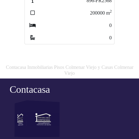
896-FR2568
SA2922
2
2
200000
m
1500
m
0
0
0
0
Contacasa Inmobiliarias Pisos Colmenar Viejo y Casas Colmenar
Viejo
Contacasa