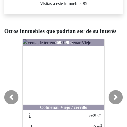
Visitas a este inmueble: 85
Otros inmuebles que podrían ser de su interés
1461-cv2921
1461-cv2921
860.000 €
350.000 €
Previous
Next
Colmenar Viejo / cerrillo
Soto del Real / Centro
cv2921
1466-sr292
2
0
m
751
m