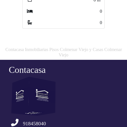
0
0
Contacasa Inmobiliarias Pisos Colmenar Viejo y Casas Colmenar
Viejo
Contacasa
918458040