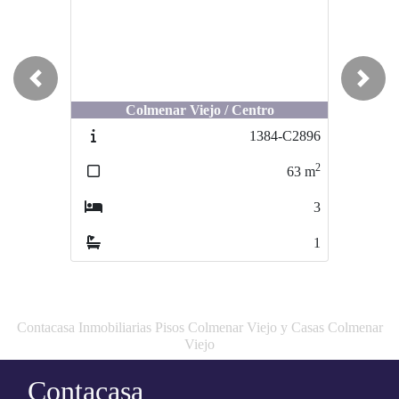
Previous
Next
Colmenar Viejo / Centro
1384-C2896
2
63
m
3
1
Contacasa Inmobiliarias Pisos Colmenar Viejo y Casas Colmenar
Viejo
Contacasa