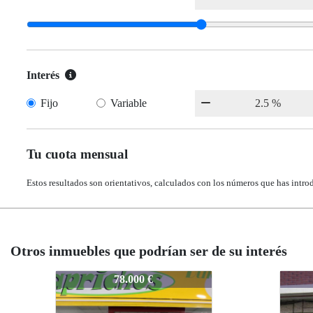
Interés
Fijo
Variable
Tu cuota mensual
Estos resultados son orientativos, calculados con los números que has intro
Otros inmuebles que podrían ser de su interés
874-c2567
874-c2567
874-c
874-
135.000 €
135.000 €