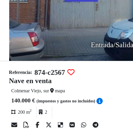
Entrada/Salid
874-c2567
Referencia:
Nave en venta
Colmenar Viejo, sur
mapa
140.000 €
(impuestos y gastos no incluídos)
2
200 m
2