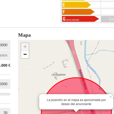
En
Mapa
+
−
.000 €
×
La posición en el mapa es aproximada por
deseo del anunciante