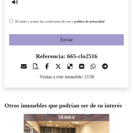
He leído y acepto las condiciones de uso y
política de privacidad
Enviar
Referencia: 665-clo2516
Visitas a este inmueble: 2158
Otros inmuebles que podrían ser de su interés
665-clo2516
665-clo2516
665
59.000 €
59.000 €