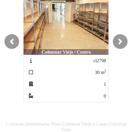
Previous
Next
Colmenar Viejo / Centro
Colmenar Viejo / Centro
cl2798
cl2796
2
2
30
m
30
m
1
1
0
0
Contacasa Inmobiliarias Pisos Colmenar Viejo y Casas Colmenar
Viejo