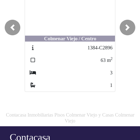
Previous
Next
Colmenar Viejo / Centro
1384-C2896
2
63
m
3
1
Contacasa Inmobiliarias Pisos Colmenar Viejo y Casas Colmenar
Viejo
Contacasa