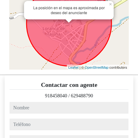
×
La posición en el mapa es aproximada por
deseo del anunciante
Leaflet
| ©
OpenStreetMap
contributors
Contactar con agente
918458040
/
629488790
nombre
teléfono