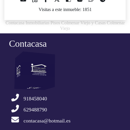
Visitas a este inmueble: 1851
Contacasa Inmobiliarias Pisos Colmenar Viejo y Casas Colmenar
Viejo
Contacasa
918458040
629488790
contacasa@hotmail.es