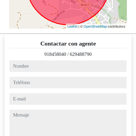
Leaflet
| ©
OpenStreetMap
contributors
Contactar con agente
918458040
/
629488790
nombre
teléfono
e-mail
mensaje