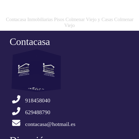
Contacasa Inmobiliarias Pisos Colmenar Viejo y Casas Colmenar
Viejo
Contacasa
918458040
629488790
contacasa@hotmail.es