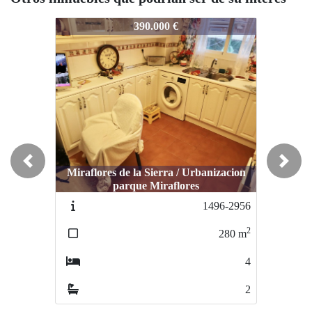
b2972
b2972
b2972
390.000 €
505.000 €
Previous
Next
Miraflores de la Sierra / Urbanizacion
parque Miraflores
Colmenar Viejo / covecan
C
1496-2956
1502-cv2959
2
2
280
m
231
m
4
3
2
3