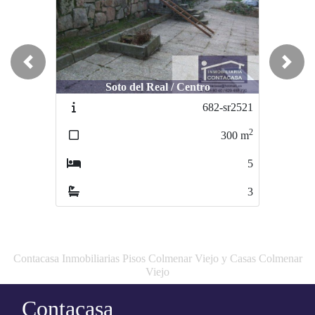
Previous
Next
Soto del Real / Centro
682-sr2521
2
300
m
5
3
Contacasa Inmobiliarias Pisos Colmenar Viejo y Casas Colmenar
Viejo
Contacasa