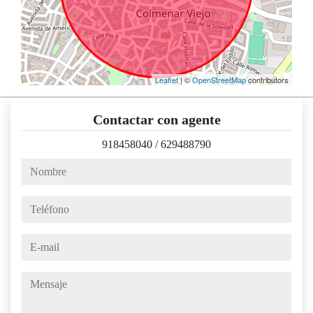
Leaflet
| ©
OpenStreetMap
contributors
Contactar con agente
918458040
/
629488790
nombre
teléfono
e-mail
mensaje