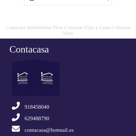
Contacasa Inmobiliarias Pisos Colmenar Viejo y Casas Colmenar
Viejo
Contacasa
918458040
629488790
contacasa@hotmail.es