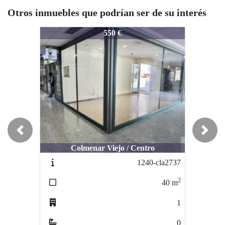
Otros inmuebles que podrían ser de su interés
cla27970
cla27970
550 €
500 €
Previous
Next
Colmenar Viejo / Centro
Colmenar Viejo / Centro
1240-cla2737
cla2796
2
40
m
30
1
0