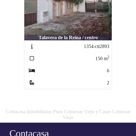
Talavera de la Reina / centro
1354-ctt2893
2
150
m
6
2
Contacasa Inmobiliarias Pisos Colmenar Viejo y Casas Colmenar
Viejo
Contacasa